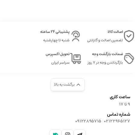
اصالت کالا
پشتیبانی 24 ساعته
تضمین اصالت و گارانتی
شنبه تا چهارشنبه
ضمانت بازگشت وجه
تحویل اکسپرس
بازگرداندن وجه در ۷ روز
سراسر ایران
برگشت به بالا
ساعت کاری
9‌ تا ۱۷
شماره تماس
|
09122895715
02122965127