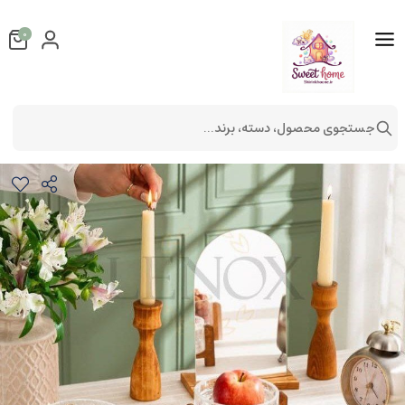
0
جستجوی محصول، دسته، برند...
هفت سین ٩ پارچه شیشه و چوب
ظروف هفت سین