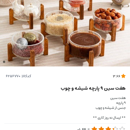
کدکالا:
3.66
هفت سین ٩ پارچه شیشه و چوب
هفت سین
٩ پارچه
جنس از شیشه و چوب
** ارسال ده روز کاری **
از
44
رای