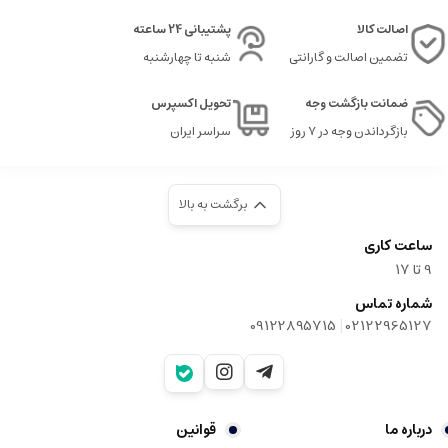
اصالت کالا
پشتیبانی 24 ساعته
تضمین اصالت و گارانتی
شنبه تا چهارشنبه
ضمانت بازگشت وجه
تحویل اکسپرس
بازگرداندن وجه در ۷ روز
سراسر ایران
برگشت به بالا
ساعت کاری
9‌ تا ۱۷
شماره تماس
|
09122895715
02122965127
درباره ما
قوانین