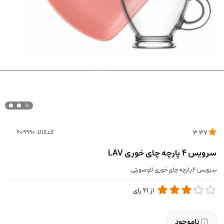
کدکالا:
3.37
سرویس 4 پارچه چای خوری LAV
سرویس 4 پارچه چای خوری لاو صورتی
از
41
رای
ناموجود