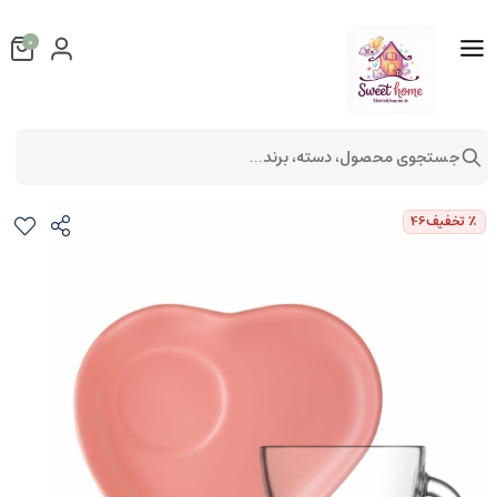
0
جستجوی محصول، دسته، برند...
سرویس 4 پارچه چای خوری LAV
لوازم آشپزخانه
لوازم پذیرایی
٪ تخفیف
46