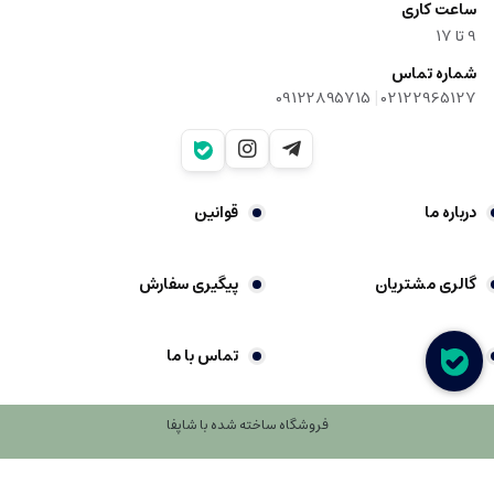
ساعت کاری
9‌ تا ۱۷
شماره تماس
|
09122895715
02122965127
درباره ما
قوانین
گالری مشتریان
پیگیری سفارش
شکایات
تماس با ما
فروشگاه ساخته شده با شاپفا