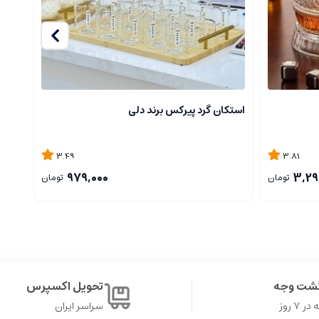
استکان گرد پیرکس برند دلی
قندا
3.49
3.81
979,000
3,29
تومان
تومان
گشت وجه
تحویل اکسپرس
۷ روز
سراسر ایران