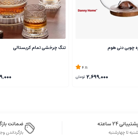
ره چوبی دنی هوم
تنگ چرخشی تمام کریستالی
4.11
9,000
2,699,000
تومان
شتیبانی 24 ساعته
ضمانت باز
نبه تا چهارشنبه
بازگرداندن وجه در 