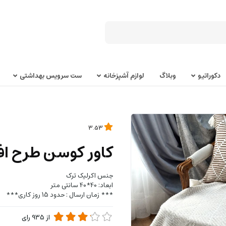
دکوراتیو
وبلاگ
لوازم آشپزخانه
ست سرویس بهداشتی
3.53
کاور کوسن طرح افر
جنس اکرلیک ترک
ابعاد: 40*40 سانتی متر
*** زمان ارسال : حدود 15 روز کاری***
از
935
رای