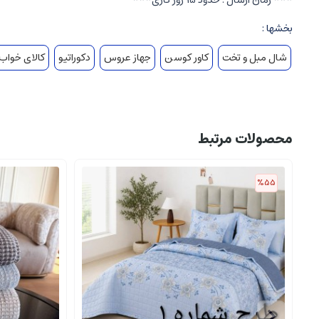
*** زمان ارسال : حدود 15 روز کاری***
بخشها :
شال مبل و تخت
کاور کوسن
جهاز عروس
دکوراتیو
کالای خواب
محصولات مرتبط
%55