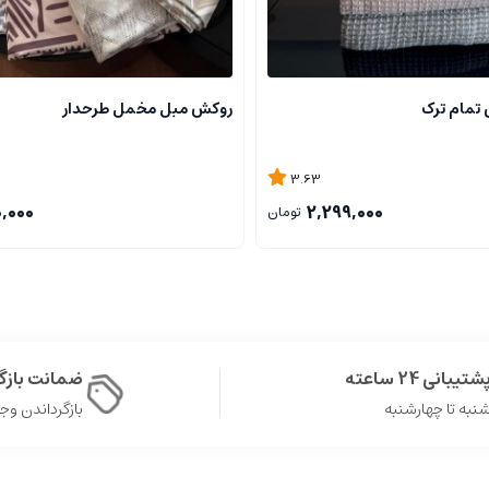
 تمام ترک
روکش مبل مخمل طرحدار
3.63
0,000
2,299,000
تومان
شتیبانی 24 ساعته
ضمانت باز
نبه تا چهارشنبه
بازگرداندن وجه در 