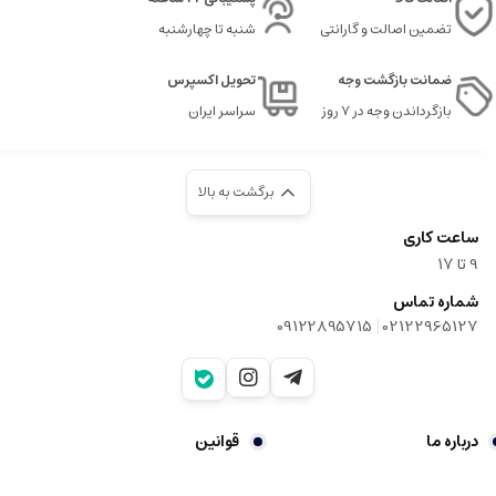
تضمین اصالت و گارانتی
شنبه تا چهارشنبه
ضمانت بازگشت وجه
تحویل اکسپرس
بازگرداندن وجه در ۷ روز
سراسر ایران
برگشت به بالا
ساعت کاری
9‌ تا ۱۷
شماره تماس
|
09122895715
02122965127
درباره ما
قوانین