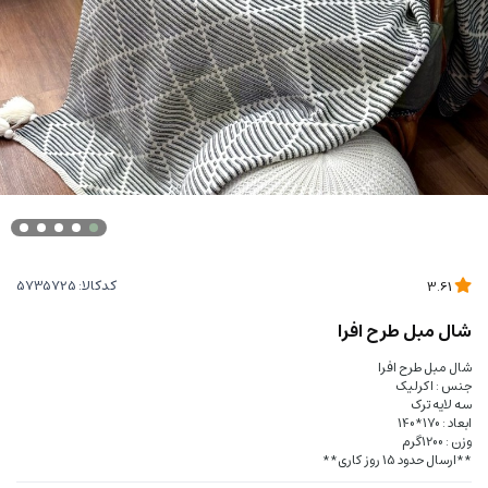
کدکالا:
3.61
شال مبل طرح افرا
شال مبل طرح افرا
جنس : اکرلیک
سه لایه ترک
ابعاد : 170*140
وزن : 1200گرم
**ارسال حدود 15 روز کاری**