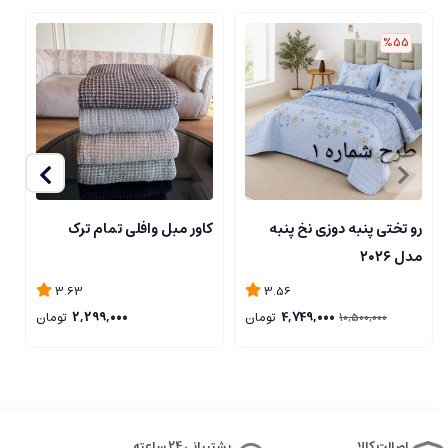
%55
رو تختی پنبه دوزی نخ پنبه
کاور مبل وافلی تمام ترک
ر
مدل ۲۰۲۶
3.63
3.56
4,749,000
تومان
2,299,000
تومان
10,500,000
اصالت کالا
پشتیبانی 24 ساعته