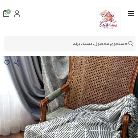
0
جستجوی محصول، دسته، برند...
شال مبل طرح افرا
دکوراتیو
شال مبل و تخت