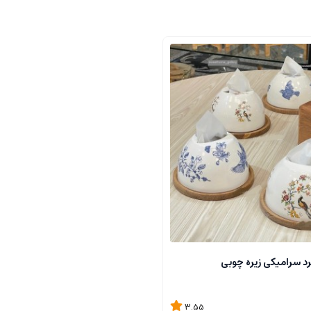
د سرامیکی زیره چوبی
3.55