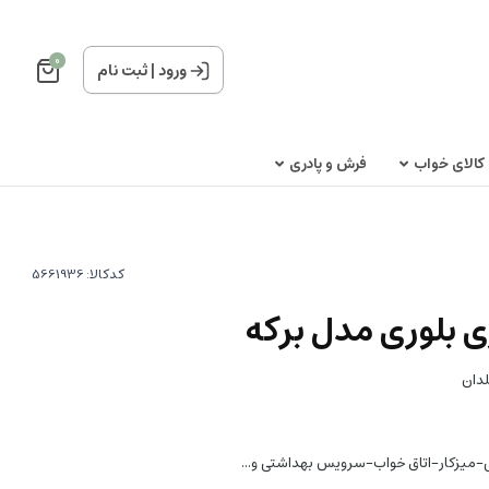
0
ورود
|
ثبت نام
کالای خواب
فرش و پادری
کدکالا:
 بلوری مدل برکه
لدان
ی-میزکار-اتاق خواب-سرویس بهداشتی و...