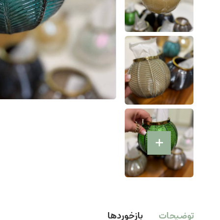
توضیحات
بازخوردها