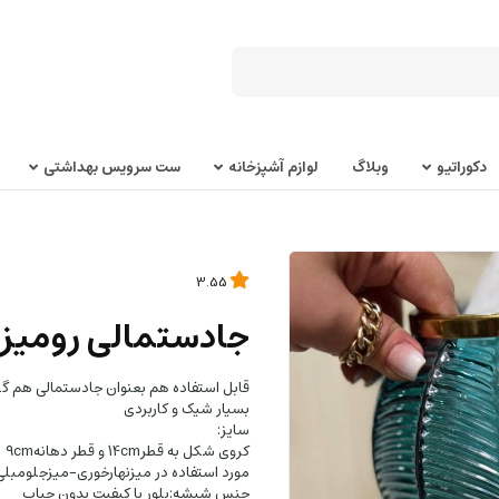
دکوراتیو
وبلاگ
لوازم آشپزخانه
ست سرویس بهداشتی
3.55
جادستمالی رومیزی
قابل استفاده هم بعنوان جادستمالی هم گ
بسیار شیک و کاربردی
سایز:
کروی شکل به قطر14cm و قطر دهانه9cm
مورد استفاده در میزنهارخوری-میزجلومبل
جنس شیشه:بلور با کیفیت بدون حباب