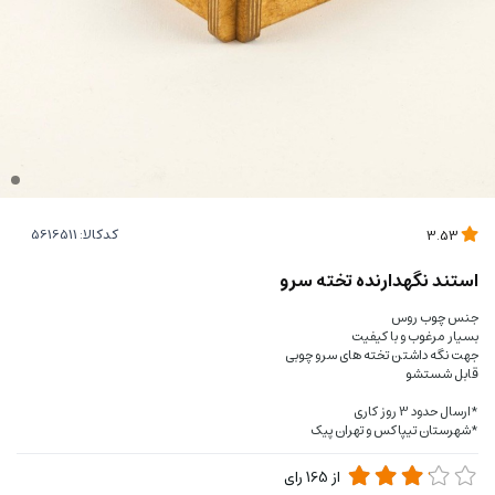
کدکالا:
3.53
استند نگهدارنده تخته سرو
جنس چوب روس
بسیار مرغوب و با کیفیت
جهت نگه داشتن تخته های سرو چوبی
قابل شستشو
*ارسال حدود 3 روز کاری
*شهرستان تیپاکس و تهران پیک
از
165
رای