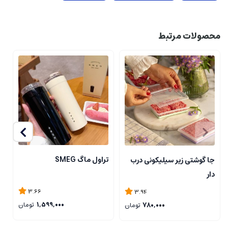
محصولات مرتبط
تراول ماگ SMEG
جا گوشتی زیر سیلیکونی درب
ن
دار
ی
3.66
3.94
1,599,000
تومان
780,000
تومان