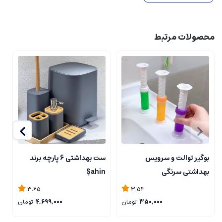
محصولات مرتبط
بوگیر توالت و سرویس
ست بهداشتی 6 پارچه برند
س
بهداشتی سرنگی
Şahin
3.65
3.54
350,000
تومان
4,699,000
تومان