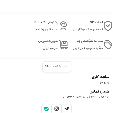
اصالت کالا
پشتیبانی 24 ساعته
تضمین اصالت و گارانتی
شنبه تا چهارشنبه
ضمانت بازگشت وجه
تحویل اکسپرس
بازگرداندن وجه در ۷ روز
سراسر ایران
برگشت به بالا
ساعت کاری
9‌ تا ۱۷
شماره تماس
|
09122895715
02122965127