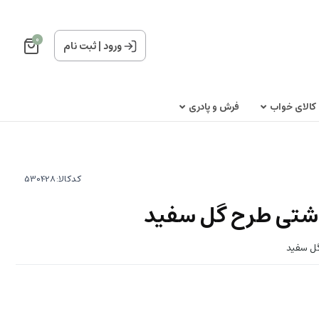
0
ورود
|
ثبت نام
کالای خواب
فرش و پادری
کدکالا:
تی طرح گل سفید