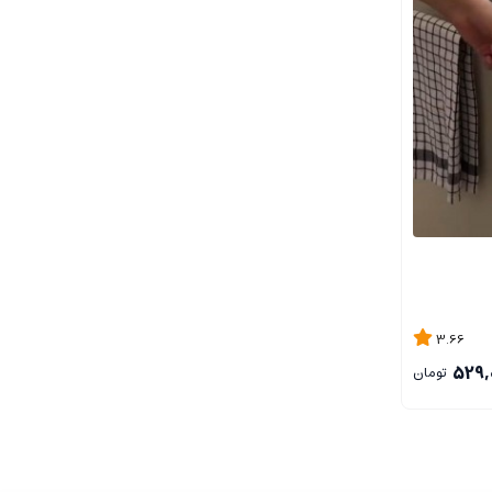
3.66
529,
تومان