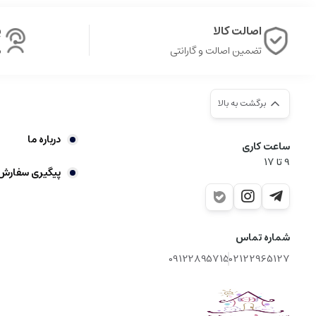
اصالت کالا
پ
تضمین اصالت و گارانتی
ش
برگشت به بالا
درباره ما
ساعت کاری
9‌ تا ۱۷
پیگیری سفارش
شماره تماس
09122895715
02122965127