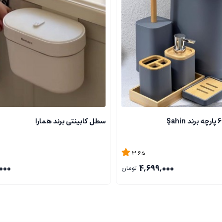
سطل کابینتی برند همارا
3.65
000
4,699,000
تومان