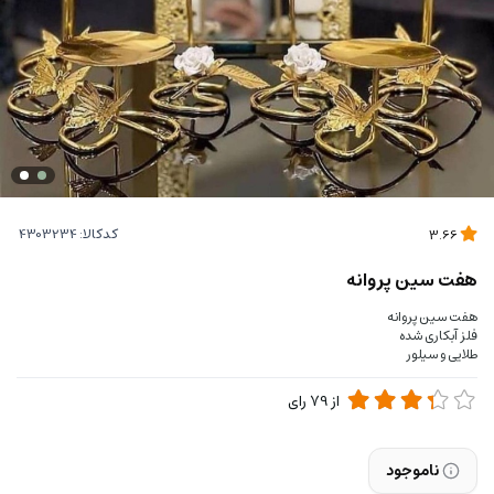
کدکالا:
3.66
هفت سین پروانه
هفت سین پروانه
فلز آبکاری شده
طلایی و سیلور
از
79
رای
ناموجود