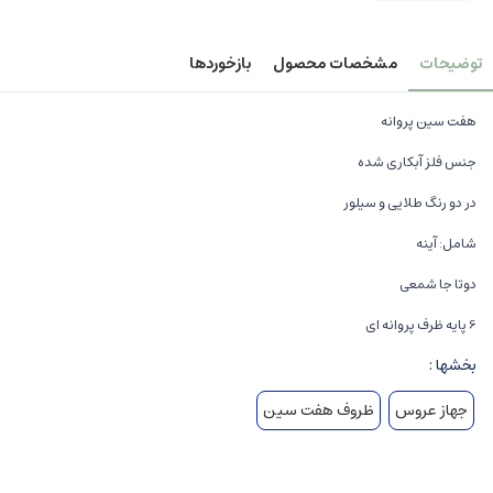
توضیحات
مشخصات محصول
بازخوردها
هفت سین پروانه
جنس فلز آبکاری شده
در دو رنگ طلایی و سیلور
شامل: آینه
دوتا جا شمعی
6 پایه ظرف پروانه ای
بخشها :
جهاز عروس
ظروف هفت سین