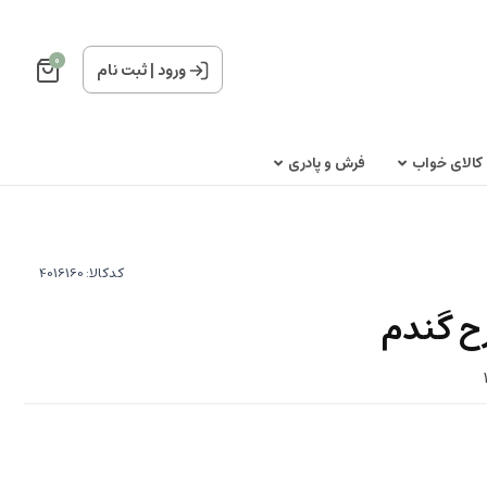
0
ورود
|
ثبت نام
کالای خواب
فرش و پادری
کدکالا:
ح گندم