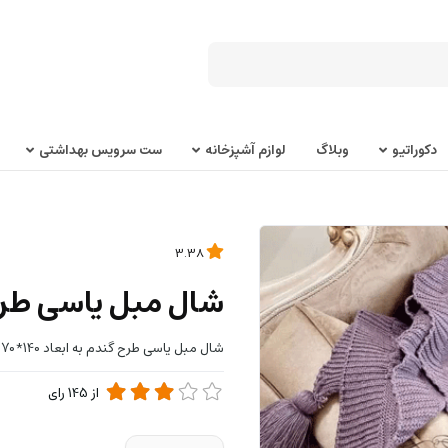
دکوراتیو
وبلاگ
لوازم آشپزخانه
ست سرویس بهداشتی
3.38
شال مبل یاسی طر
شال مبل یاسی طرح گندم به ابعاد 140*170
از
145
رای