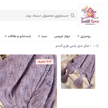
روميزی
جهاز عروس
سبد
شستشو و نظافت
شال مبل یاسی طرح گندم
%13
تخفیف