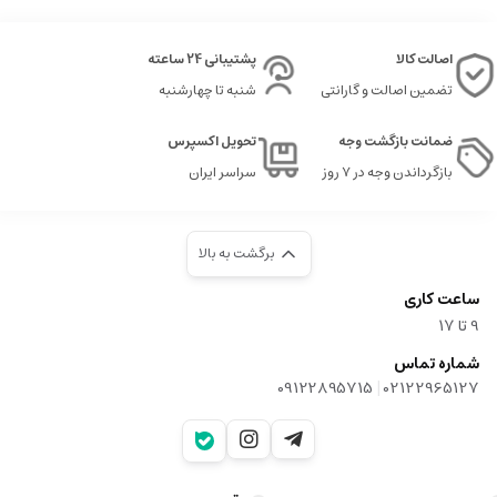
اصالت کالا
پشتیبانی 24 ساعته
تضمین اصالت و گارانتی
شنبه تا چهارشنبه
ضمانت بازگشت وجه
تحویل اکسپرس
بازگرداندن وجه در ۷ روز
سراسر ایران
برگشت به بالا
ساعت کاری
9‌ تا ۱۷
شماره تماس
|
09122895715
02122965127