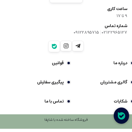
ساعت کاری
9‌ تا ۱۷
شماره تماس
|
09122895715
02122965127
درباره ما
قوانین
گالری مشتریان
پیگیری سفارش
شکایات
تماس با ما
فروشگاه ساخته شده با شاپفا