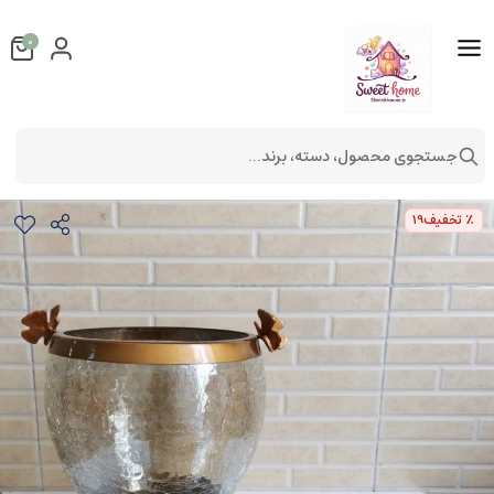
0
جستجوی محصول، دسته، برند...
ست سطل و جادستمال پذیرایی خمره ای
٪ تخفیف
19