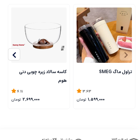
تراول ماگ SMEG
کاسه سالاد زیره چوبی دنی
ت
هوم
3.63
4.11
1,599,000
تومان
2,699,000
تومان
اصالت کالا
پشتیبانی 24 ساعته