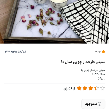
کدکالا:
3.66
سینی طرحدار چوبی مدل 10
سینی طرحدار چوبی به
ابعاد 30*40
(بزرگ)
از
56
رای
ناموجود