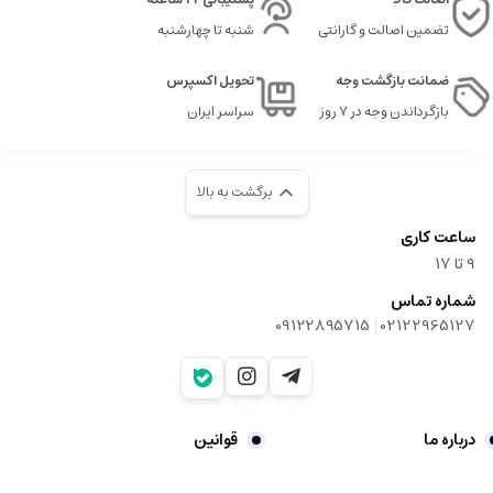
تضمین اصالت و گارانتی
شنبه تا چهارشنبه
ضمانت بازگشت وجه
تحویل اکسپرس
بازگرداندن وجه در ۷ روز
سراسر ایران
برگشت به بالا
ساعت کاری
9‌ تا ۱۷
شماره تماس
|
09122895715
02122965127
درباره ما
قوانین