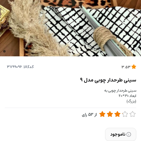
کدکالا:
3.53
سینی طرحدار چوبی مدل 9
سینی طرحدار چوبی به
ابعاد 30*40
(بزرگ)
از
53
رای
ناموجود