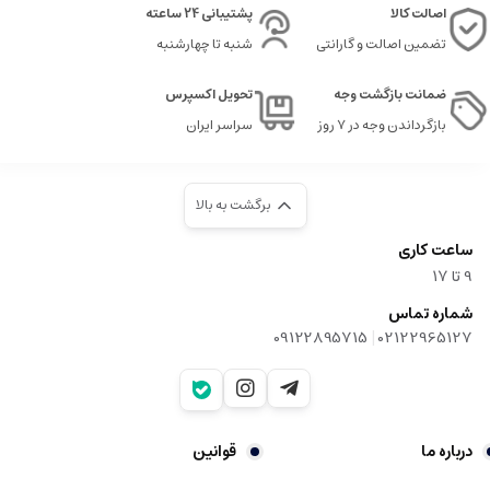
اصالت کالا
پشتیبانی 24 ساعته
تضمین اصالت و گارانتی
شنبه تا چهارشنبه
ضمانت بازگشت وجه
تحویل اکسپرس
بازگرداندن وجه در ۷ روز
سراسر ایران
برگشت به بالا
ساعت کاری
9‌ تا ۱۷
شماره تماس
|
09122895715
02122965127
درباره ما
قوانین