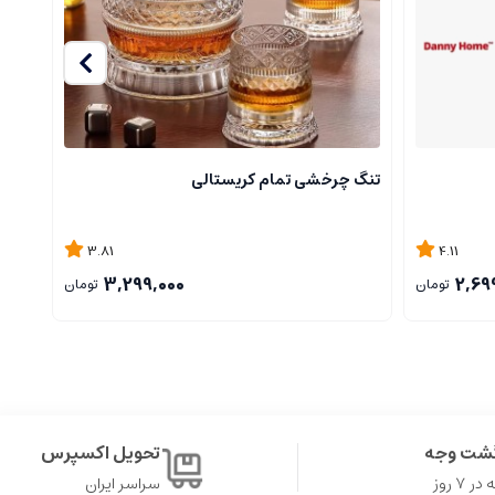
تنگ چرخشی تمام کریستالی
استک
3.81
4.11
3,299,000
2,69
تومان
تومان
گشت وجه
تحویل اکسپرس
۷ روز
سراسر ایران