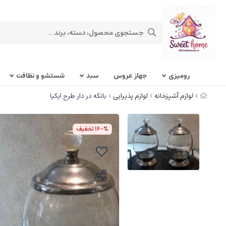
روميزی
جهاز عروس
سبد
شستشو و نظافت
لوازم آشپزخانه
لوازم پذیرایی
بانکه در دار طرح ایکیا
%-14
تخفیف