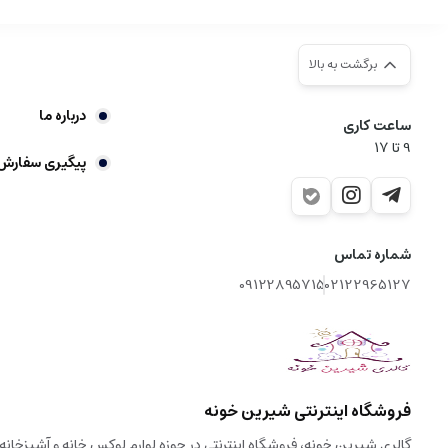
برگشت به بالا
درباره ما
ساعت کاری
9‌ تا ۱۷
پیگیری سفارش
شماره تماس
09122895715
02122965127
فروشگاه اینترنتی شیرین خونه