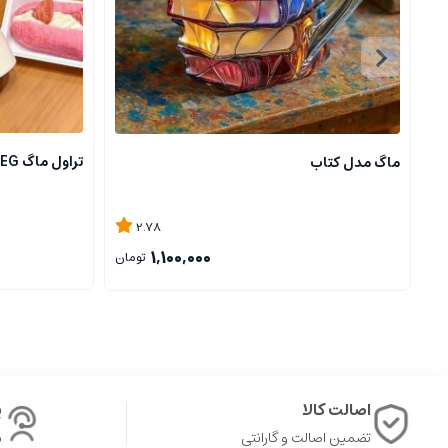
تراول ماگ SMEG
ماگ مدل کتاب
2.78
1,100,000
تومان
اصالت کالا
پ
تضمین اصالت و گارانتی
ش