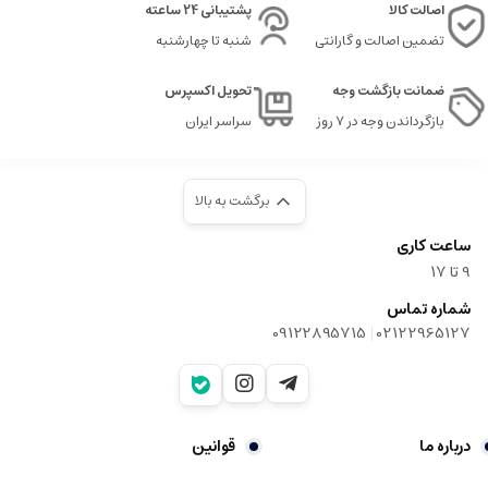
اصالت کالا
پشتیبانی 24 ساعته
تضمین اصالت و گارانتی
شنبه تا چهارشنبه
ضمانت بازگشت وجه
تحویل اکسپرس
بازگرداندن وجه در ۷ روز
سراسر ایران
برگشت به بالا
ساعت کاری
9‌ تا ۱۷
شماره تماس
|
09122895715
02122965127
درباره ما
قوانین