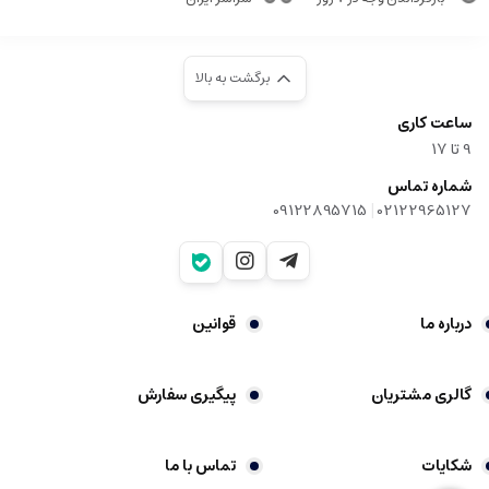
برگشت به بالا
ساعت کاری
9‌ تا ۱۷
شماره تماس
|
09122895715
02122965127
درباره ما
قوانین
گالری مشتریان
پیگیری سفارش
شکایات
تماس با ما