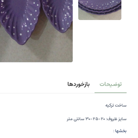
توضیحات
بازخوردها
ساخت ترکیه
سایز ظروف: 20-25-30 سانتی متر
بخشها :