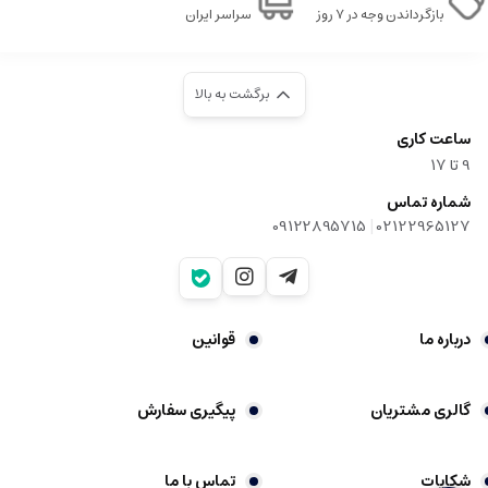
بازگرداندن وجه در ۷ روز
سراسر ایران
برگشت به بالا
ساعت کاری
9‌ تا ۱۷
شماره تماس
|
09122895715
02122965127
درباره ما
قوانین
گالری مشتریان
پیگیری سفارش
شکایات
تماس با ما