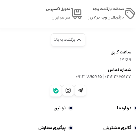
ضمانت بازگشت وجه
تحویل اکسپرس
بازگرداندن وجه در ۷ روز
سراسر ایران
برگشت به بالا
ساعت کاری
9‌ تا ۱۷
شماره تماس
|
09122895715
02122965127
درباره ما
قوانین
گالری مشتریان
پیگیری سفارش